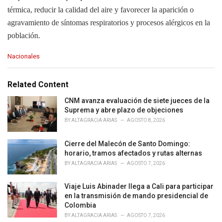
térmica, reducir la calidad del aire y favorecer la aparición o
agravamiento de síntomas respiratorios y procesos alérgicos en la
población.
C
Nacionales
a
t
e
Related Content
g
o
CNM avanza evaluación de siete jueces de la
r
Suprema y abre plazo de objeciones
i
BY
ALTAGRACIA ARIAS
AGOSTO 8, 2026
e
s
Cierre del Malecón de Santo Domingo:
:
horario, tramos afectados y rutas alternas
BY
ALTAGRACIA ARIAS
AGOSTO 7, 2026
Viaje Luis Abinader llega a Cali para participar
en la transmisión de mando presidencial de
Colombia
BY
ALTAGRACIA ARIAS
AGOSTO 7, 2026