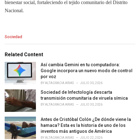
bienestar social, fortaleciendo el tejido comunitario del Distrito
Nacional.
C
Sociedad
a
t
e
Related Content
g
o
Así cambia Gemini en tu computadora:
r
Google incorpora un nuevo modo de control
i
por voz
e
BY
ALTAGRACIA ARIAS
JULIO 30, 2026
s
Sociedad de Infectología descarta
:
transmisión comunitaria de viruela símica
BY
ALTAGRACIA ARIAS
JULIO 30, 2026
Antes de Cristóbal Colón ¿De dónde viene la
hamaca? Esta es la historia de uno de los
inventos más antiguos de América
BY
ALTAGRACIA ARIAS
JULIO 22, 2026